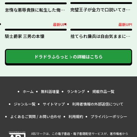
完璧王子が全力で口説いてきま
怠惰な悪辱貴族に転生した俺、
す ※呪いによる求愛はご遠慮く
シナリオをぶっ壊したら規格外
ださい
の魔力で最凶になった
最新UP!
最新UP!
最新UP!
最新UP!
騎士爵家 三男の本懐
捨てられ傭兵は自由気ままに生
きたい
ドラドラふらっと♭
の詳細はこちら
ホーム
無料話増量
ランキング
掲載作品一覧
ジャンル一覧
サイトマップ
利用者情報の外部送信について
よくあるご質問 / お問い合わせ
利用規約
プライバシーポリシー
ABJマークは、この電子書店・電子書籍配信サービスが、著作権者から