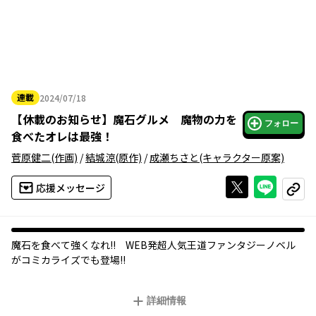
連載
2024/07/18
2024年07月18日
【
休載のお知らせ
】
魔石グルメ 魔物の力を
フォロー
食べたオレは最強！
菅原健二
(作画)
/
結城涼
(原作)
/
成瀬ちさと
(キャラクター原案)
Xで投稿する
ライン
応援メッセージ
コピー
魔石を食べて強くなれ!! WEB発超人気王道ファンタジーノベル
がコミカライズでも登場!!
詳細情報