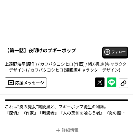
【
第一話
】
夜明けのブギーポップ
フォロー
上遠野浩平
(原作)
/
カワバタヨシヒロ
(作画)
/
緒方剛志
(キャラクタ
ーデザイン)
/
カワバタヨシヒロ
(漫画版キャラクターデザイン)
Xで投稿する
ライン
応援メッセージ
コピー
これは“炎の魔女”霧間凪と、ブギーポップ誕生の物語。
『探偵』『作家』『暗殺者』『人の恐怖を喰らう者』『炎の魔
女』……そして『ブギーポップ』。ささやかで不可思議な、六つ
の異形の視点から語られる、ブギーポップ最初の事件、開幕。
詳細情報