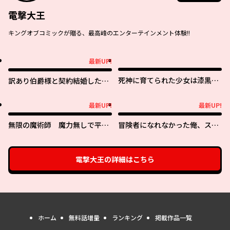
電撃大王
キングオブコミックが贈る、最高峰のエンターテインメント体験!!
最新UP!
最新UP!
死神に育てられた少女は漆黒の
訳あり伯爵様と契約結婚した
剣を胸に抱く
ら、義娘（六歳）の契約母にな
ってしまいました。
最新UP!
最新UP!
最新UP!
最新UP!
無限の魔術師 魔力無しで平民
冒険者になれなかった俺、スキ
の子と迫害された俺。実は無限
ル「おっぱい矯正」で悩めるあ
の魔力持ち。
の子を人助け!?
電撃大王
の詳細はこちら
ホーム
無料話増量
ランキング
掲載作品一覧