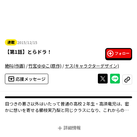
連載
2015/12/15
2015年12月15日
【
第1話
】
とらドラ！
フォロー
絶叫
(作画)
/
竹宮ゆゆこ
(原作)
/
ヤス
(キャラクターデザイン)
Xで投稿する
ライン
応援メッセージ
コピー
目つきの悪さ以外はいたって普通の高校２年生・高須竜児は、密
かに想いを寄せる櫛枝実乃梨と同じクラスになり、これからの１
年に胸をときめかせていた。しかし、“手乗りタイガー”と恐れら
れていた逢坂大河と出会った事から一変する。そして、そんな大
詳細情報
河の知ってはいけない秘密を、ふとした事から竜児は知ってしま
って――。