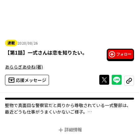
連載
2020/08/26
2020年08月26日
【
第1話
】
一式さんは恋を知りたい。
フォロー
あららぎあゆね
(著)
Xで投稿する
ライン
応援メッセージ
コピー
堅物で真面目な警察官だと周りから尊敬されている一式警部は、
最近どうも仕事がうまくいかないご様子。
その原因は一緒に仕事をしている探偵・六反田がいる時にばかり
起こってしまう…。
詳細情報
とあることから悩みの原因が判明した彼女は、問題を解決すべく
六反田探偵と擬似カップルとして付き合うことになったが…？