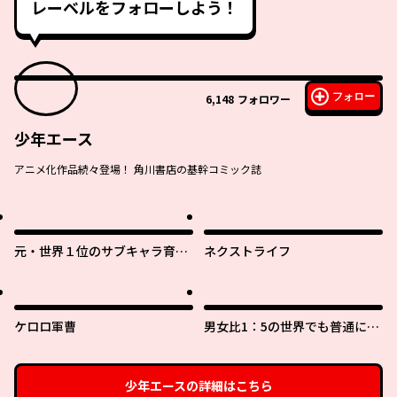
レーベルをフォローしよう！
フォロー
6,148
フォロワー
少年エース
アニメ化作品続々登場！ 角川書店の基幹コミック誌
元・世界１位のサブキャラ育成
ネクストライフ
日記 ～廃プレイヤー、異世界を
攻略中！～
ケロロ軍曹
男女比1：5の世界でも普通に生
きられると思った？ ～激重感
情な彼女たちが無自覚男子に翻
弄されたら～
少年エース
の詳細はこちら