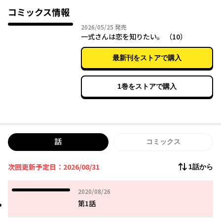
恋を知らない乙女が擬似カップルとしてお付き合いに大挑戦な、
コミックス情報
ラブコメディ！
2026年05月25日
2026/05/25
発売
一式さんは恋を知りたい。 （10）
※2話目まで旧タイトル「鋼鉄のリンナは××されたい」表記とな
ります。
最新刊をストアで購入
1巻をストアで購入
話
コミックス
次回更新予定日：2026/08/31
1話から
2020年08月26日
2020/08/26
第1話