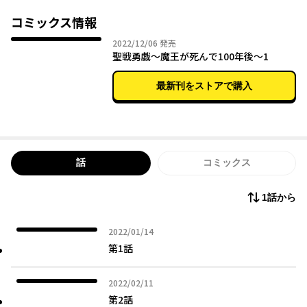
コミックス情報
2022年12月06日
2022/12/06
発売
聖戦勇戯～魔王が死んで100年後～1
最新刊をストアで購入
話
コミックス
1話から
2022年01月14日
2022/01/14
第1話
2022年02月11日
2022/02/11
第2話