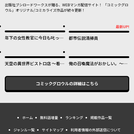
出版社ブシロードワークスが贈る、WEBマンガ配信サイト！ 「コミックグロ
ウル」オリジナル/コミカライズ作品が続々更新！
最新UP!
最新UP!
年下の女性教官に今日も叱って
都市伝説清掃員
いただけた
天空の異世界ビストロ店 ～看板
俺の召喚魔法がおかしい。～雑
娘ソラノが美味しい幸せ届けま
魚すぎると追放された召喚魔法
す～
使いの俺は、現代兵器を召喚し
て育成チートで無双する～
コミックグロウル
の詳細はこちら
ホーム
無料話増量
ランキング
掲載作品一覧
ジャンル一覧
サイトマップ
利用者情報の外部送信について