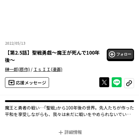
2022/05/13
2022年05月13日
【
第2.5話
】
聖戦勇戯～魔王が死んで100年
フォロー
後～
榊一郎
(原作)
/
ＩｓＩＩ
(漫画)
Xで投稿する
ライン
応援メッセージ
コピー
魔王と勇者の戦い…｢聖戦｣から100年後の世界。先人たちが作った
平和を享受しながらも、我々は未だに戦いをやめられないでいた―
―。
詳細情報