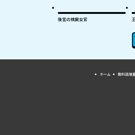
後宮の検屍女官
ホーム
無料話増