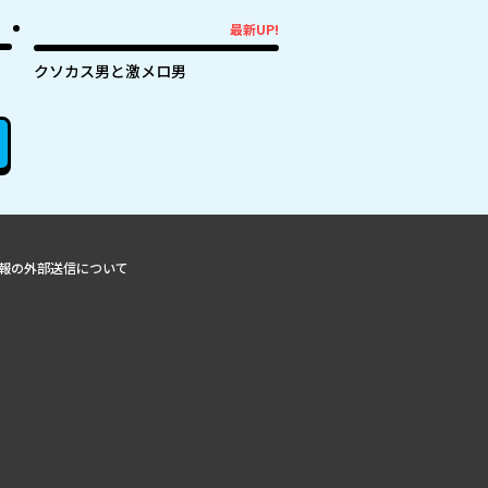
最新UP!
最新UP!
クソカス男と激メロ男
報の外部送信について