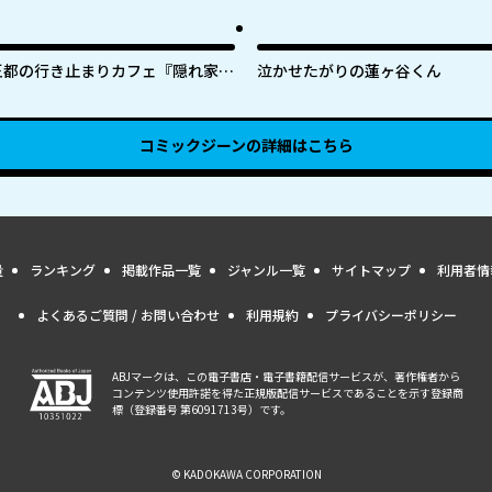
王都の行き止まりカフェ『隠れ家』
泣かせたがりの蓮ヶ谷くん
～うっかり魔法使いになった私の店
に筆頭文官様がくつろぎに来ます～
コミックジーン
の詳細はこちら
量
ランキング
掲載作品一覧
ジャンル一覧
サイトマップ
利用者情
よくあるご質問 / お問い合わせ
利用規約
プライバシーポリシー
ABJマークは、この電子書店・電子書籍配信サービスが、著作権者から
コンテンツ使用許諾を得た正規版配信サービスであることを示す登録商
標（登録番号 第6091713号）です。
© KADOKAWA CORPORATION