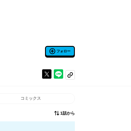
フォロー
Xで投稿する
ラインでシェアする
コピーする
コミックス
1話から