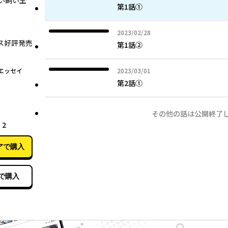
い飼い主
第1話①
2023年02月28日
2023/02/28
ス好評発売
第1話②
2023年03月01日
エッセイ
2023/03/01
第2話①
その他の話は公開終了
02月26日
2
アで購入
で購入