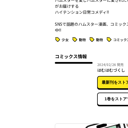
ハムスターを愛しハムスターに愛された
がお届けする
ハイテンション日常コメディ!!
SNSで話題のハムスター漫画、コミック
中!!
タグ
タグ
タグ
タグ
少女
動物
動物
コミック
コミックス情報
2024年
2024/02/26
発売
はむはむづくし 
最新刊をスト
1巻をストア