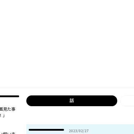
話
画見た事
！」
2023年02月27日
2023/02/27