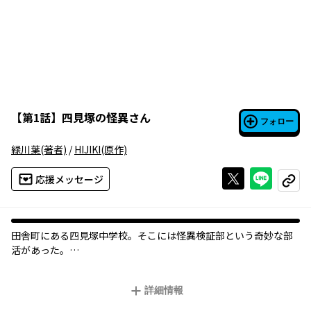
【
第1話
】
四見塚の怪異さん
フォロー
緑川葉
(著者)
/
HIJIKI
(原作)
Xで投稿する
ライン
応援メッセージ
コピー
田舎町にある四見塚中学校。そこには怪異検証部という奇妙な部
活があった。
部員は二人。厨二病をこじらせた虎丸と、しっかり者のミコ。単
なる好奇心から始めた部活動だったが、やがて色々な人を巻き込
詳細情報
んでいき…!?
ちょっぴりホラーな盗み聞き青春ストーリー。