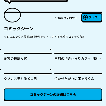
フォロー
1,364
フォロワー
コミックジーン
キミのエンタメ最前線!! 時代をキャッチする高感度コミック誌!!
後宮の検屍女官
王都の行き止まりカフェ『隠れ
家』 ～うっかり魔法使いになっ
た私の店に筆頭文官様がくつろ
ぎに来ます～
クソカス男と激メロ男
泣かせたがりの蓮ヶ谷くん
コミックジーン
の詳細はこちら