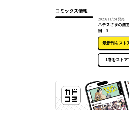
コミックス情報
2023年
2023/11/24
発売
ハデスさまの無
姻 3
最新刊をスト
1巻をストア