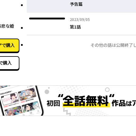
予告篇
2023年09月05日
2023/09/05
11月24日
慈悲な婚
第1話
その他の話は公開終了
アで購入
で購入