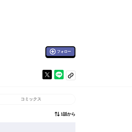
フォロー
Xで投稿する
ラインでシェアする
コピーする
コミックス
1話から