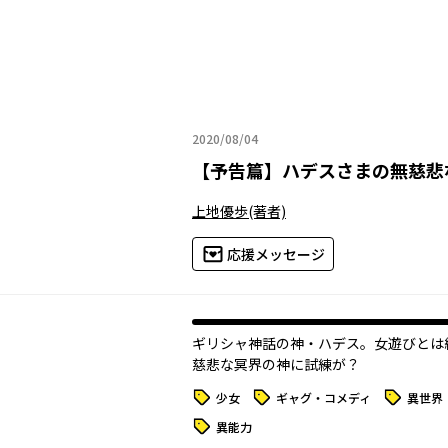
2020/08/04
2020年08月04日
【
予告篇
】
ハデスさまの無慈悲
上地優歩
(著者)
応援メッセージ
ギリシャ神話の神・ハデス。女遊びとは
慈悲な冥界の神に試練が――？
タグ
タグ
タグ
少女
ギャグ・コメディ
異世界
タグ
異能力