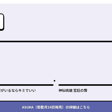
愛がいるならキミでいい
神仙桃娘 宮廷の贄
ASUKA（奇数月24日発売）
の詳細はこちら