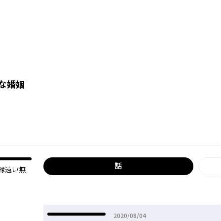
な婚姻
話
縁遠い無
2020年08月04日
2020/08/04