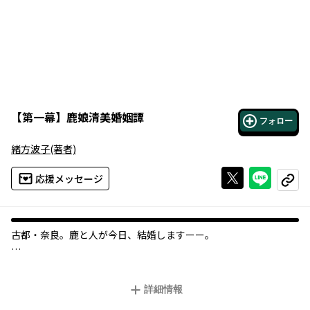
【
第一幕
】
鹿娘清美婚姻譚
フォロー
緒方波子
(著者)
Xで投稿する
ライン
応援メッセージ
コピー
古都・奈良。鹿と人が今日、結婚しますーー。
奈良に暮らす一千頭あまりの鹿、その世話をしているのは鹿の会
の人間たち。しかし近年の財政難で、鹿の世話どころか会の存続
詳細情報
も危うい毎日。窮状を見かねた鹿娘・清美は、大胆にも金持ちの
人間との結婚を決意する。お相手は老舗和菓子屋の三男坊・善