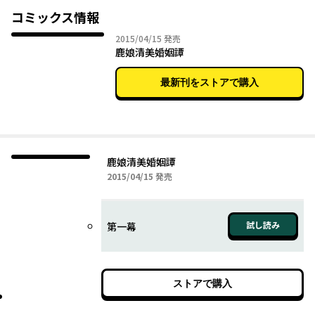
彦。幾多の困難にぶつかりながら、清美は愛を知っていくーーそ
コミックス情報
う、これは、世にも珍しい“鹿の嫁入り物語”。
2015年04月15日
2015/04/15
発売
鹿娘清美婚姻譚
最新刊をストアで購入
鹿娘清美婚姻譚
2015年04月15日
2015/04/15
発売
試し読み
第一幕
ストアで購入