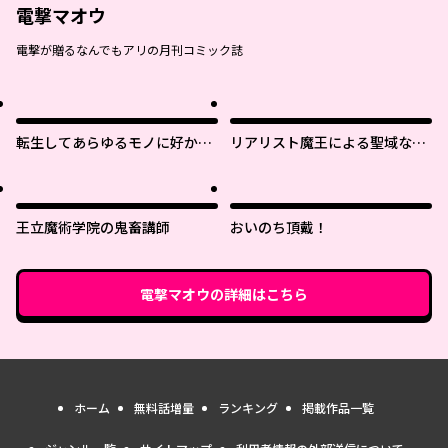
電撃マオウ
電撃が贈るなんでもアリの月刊コミック誌
転生してあらゆるモノに好かれ
リアリスト魔王による聖域なき
ながら異世界で好きな事をして
異世界改革
生きて行く
王立魔術学院の鬼畜講師
おいのち頂戴！
電撃マオウ
の詳細はこちら
ホーム
無料話増量
ランキング
掲載作品一覧