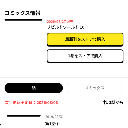
入れた旧世界の遺跡で、全裸でたたずむ謎の美女・アルファと出
会う――。
コミックス情報
2026年07月27日
2026/07/27
発売
リビルドワールド 16
最新刊をストアで購入
1巻をストアで購入
話
コミックス
次回更新予定日：2026/08/08
1話から
2019年08月31日
2019/08/31
第1話①