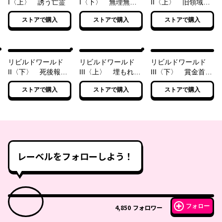
I〈上〉 誘う亡霊
I〈下〉 無理無茶
II〈上〉 旧領域接
無謀
続者
ストアで購入
ストアで購入
ストアで購入
リビルドワールド
リビルドワールド
リビルドワールド
II〈下〉 死後報復
III〈上〉 埋もれた
III〈下〉 賞金首討
依頼プログラム
遺跡
伐の誘い
ストアで購入
ストアで購入
ストアで購入
レーベルをフォローしよう！
フォロー
4,850
フォロワー