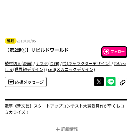
連載
2019/10/05
2019年10月05日
【
第2話①
】
リビルドワールド
フォロー
綾村切人
(漫画)
/
ナフセ
(原作)
/
吟
(キャラクターデザイン)
/
わいっ
しゅ
(世界観デザイン)
/
cell
(メカニックデザイン)
Xで投稿する
ライン
応援メッセージ
コピー
電撃《新文芸》スタートアップコンテスト大賞受賞作が早くもコ
ミカライズ！
旧文明の遺産を求め、数多の遺跡にハンターがひしめき合う世
詳細情報
界。新米ハンター・アキラはスラム街から成り上がるために踏み