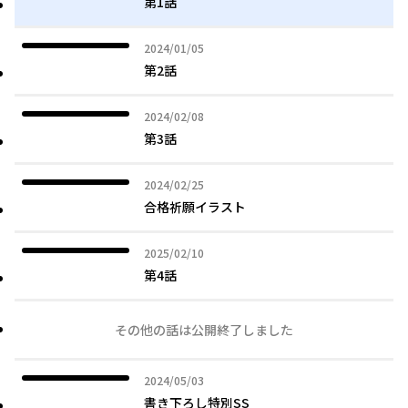
第1話
2024年01月05日
2024/01/05
第2話
2024年02月08日
2024/02/08
第3話
2024年02月25日
2024/02/25
合格祈願イラスト
2025年02月10日
2025/02/10
第4話
その他の話は公開終了しました
2024年05月03日
2024/05/03
書き下ろし特別SS