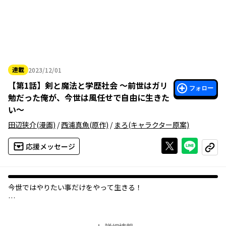
連載
2023/12/01
2023年12月01日
【
第1話
】
剣と魔法と学歴社会 ～前世はガリ
フォロー
勉だった俺が、今世は風任せで自由に生きた
い～
田辺狭介
(漫画)
/
西浦真魚
(原作)
/
まろ
(キャラクター原案)
Xで投稿する
ライン
応援メッセージ
コピー
今世ではやりたい事だけをやって生きる！
憧れだった剣と魔法の異世界に、子爵家三男の「アレン」として
転生した「ぼく」。