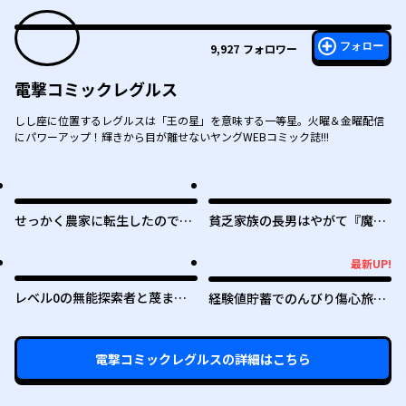
フォロー
9,927
フォロワー
電撃コミックレグルス
しし座に位置するレグルスは「王の星」を意味する一等星。火曜＆金曜配信
にパワーアップ！輝きから目が離せないヤングWEBコミック誌!!!
せっかく農家に転生したので勇
貧乏家族の長男はやがて『魔
者は目指しません
王』に成り上がる
最新UP!
最新UP!
レベル0の無能探索者と蔑まれ
経験値貯蓄でのんびり傷心旅行
ても実は世界最強です ～探索ラ
～勇者と恋人に追放された戦士
ンキング1位は謎の人～
の無自覚ざまぁ～
電撃コミックレグルス
の詳細はこちら