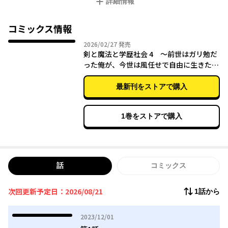
詳細情報
しかしこの異世界は、前世の自分が縛られた「学歴」が何より重
視される世界だった！
もう学歴には囚われない。今世こそは自由気ままに風任せで生き
コミックス情報
てやる！
2026年02月27日
2026/02/27
発売
そう決めて好き勝手していたら、行く先々でなぜか注目の的
剣と魔法と学歴社会 4 ～前世はガリ勉だ
に……？
った俺が、今世は風任せで自由に生きたい
～
最新刊をストアで購入
1巻をストアで購入
話
コミックス
次回更新予定日：2026/08/21
1話から
2023年12月01日
2023/12/01