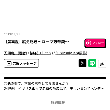
2023/12/21
2023年12月21日
【
第0話
】
燃え尽き～ローマ万華鏡～
フォロー
天聞角川
(著者)
/
結咩
(コミック)
/
Suixinsuiyuan
(原作)
Xで投稿する
ライン
応援メッセージ
コピー
罪悪の都で、本気の恋をしてみませんか？
24世紀。イギリス軍人で名家の放浪息子、美しい貴公子ヘンデル
は、
新しい上司を寝取るために、罪悪の都・ローマへ赴任する。
詳細情報
ヘンデルの新しい上司は、戦場の第一線を退いた元将軍・クライ
ン。