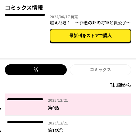
彼はローマの罪悪を消滅するという志を持った、恋愛に全く興味
コミックス情報
のない鉄腕英雄。
2024年06月17日
2024/06/17
発売
そんな将軍の勇姿と難攻不落の鈍感さに、一層燃え上がるヘンデ
燃え尽き１ ～罪悪の都の将軍と貴公子～
ル。
同時期、将軍の敵はローマの反社会勢力の力を借り、将軍を亡き
最新刊をストアで購入
者にしようと企んでいた。
ヘンデルは将軍の右腕となり、自ら恋愛と陰謀の嵐に飛び込ん
だ。
話
コミックス
1話から
2023年12月21日
2023/12/21
第0話
2023年12月21日
2023/12/21
第1話①