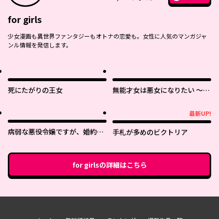
for girls
少女漫画も異世界ファンタジーもオトナの恋愛も。女性に人気のマンガジャ
ンル情報を発信します。
死にたがりの王女
無能才女は悪女になりたい ～義
妹の身代わりで嫁いだ令嬢、公
爵様の溺愛に気づかない～
最新UP!
最新UP!
病弱な悪役令嬢ですが、婚約者
手札が多めのビクトリア
が過保護すぎて逃げ出したい(私
たち犬猿の仲でしたよね!?)
for girls
の詳細はこちら