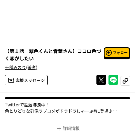
【
第１話 翠色くんと青葉さん
】
ココロ色づ
フォロー
く恋がしたい
千種みのり
(著者)
Xで投稿する
ライン
応援メッセージ
コピー
Twitterで話題沸騰中！
色とりどりな群像ラブコメがドラドラしゃーぷ#に登場♪
“王道ツンデレ”“グイグイ来る幼なじみ”“天然な同級生”“ブラコン
詳細情報
な妹”個性豊かなヒロインたちが、それぞれの相手と繰り広げるイ