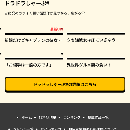
ドラドラしゃーぷ#
web発のカワイく鋭い話題作が見つかる、広がる♡
最新UP!
最新UP!
クセ強彼女は床にいざなう
新婚だけどキャプテンの彼女と
はまだヤれない
「お相手は一般の方です」
異世界グルメ妻み食い！
ドラドラしゃーぷ#
の詳細はこちら
ホーム
無料話増量
ランキング
掲載作品一覧
ジャンル一覧
サイトマップ
利用者情報の外部送信について