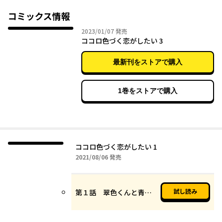
チャイチャ群像劇！ 甘酸っぱくて切ない青春エピソードをご賞味
ください…！
コミックス情報
2023年01月07日
2023/01/07
発売
ココロ色づく恋がしたい 3
最新刊をストアで購入
1巻をストアで購入
ココロ色づく恋がしたい 1
2021年08月06日
2021/08/06
発売
試し読み
第１話 翠色くんと青葉さん