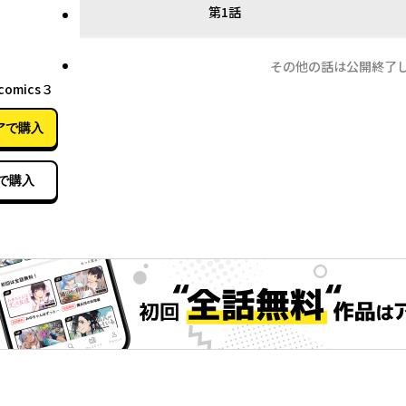
第1話
その他の話は公開終了
06月05日
 comics３
アで購入
で購入