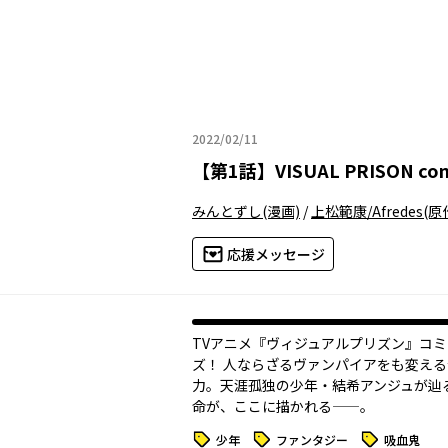
2022/02/11
2022年02月11日
【
第1話
】
VISUAL PRISON co
みんとずし
(漫画)
/
上松範康/Afredes
(原
応援メッセージ
TVアニメ『ヴィジュアルプリズン』コ
ズ！ 人ならざるヴァンパイアをも変え
力。天涯孤独の少年・結希アンジュが辿
命が、ここに描かれる——。
タグ
タグ
タグ
少年
ファンタジー
吸血鬼