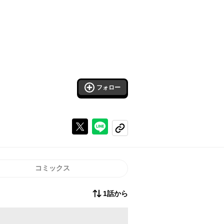
フォロー
Xで投稿する
ラインでシェアする
コピーする
コミックス
1話から