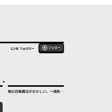
フォロー
2,143
フォロワー
俺の召喚魔法がおかしい。～雑魚す
ぎると追放された召喚魔法使いの俺
は、現代兵器を召喚して育成チート
で無双する～