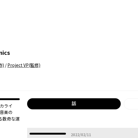
mics
作)
/
Project VP
(監修)
話
ミカライ
る音楽の
る数奇な運
2022年02月11日
2022/02/11