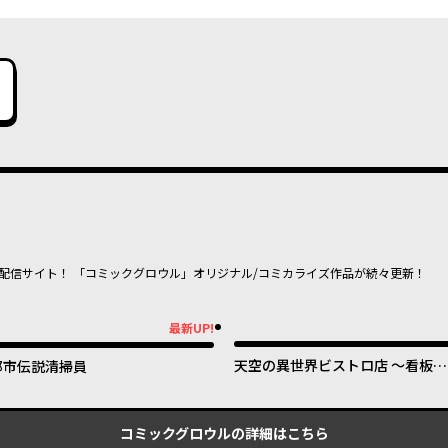
配信サイト！ 「コミックグロウル」オリジナル/コミカライズ作品が続々更新！
最新UP!
新UP!
天空の異世界ビストロ店 ～看板娘
都市伝説清掃員
ソラノが美味しい幸せ届けます～
コミックグロウル
の詳細はこちら