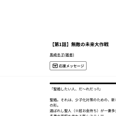
【
第1話
】
無敵の未来大作戦
黒崎冬子
(著者)
応援メッセージ
「聖婚したい人、だ～れだっ!!」
聖婚――。それは、少子化対策のための、
の形。
選ばれし聖人（※超お金持ち）が一妻多