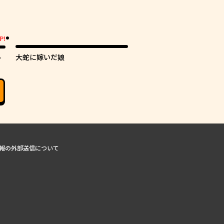
P!
大蛇に嫁いだ娘
カ
報の外部送信について