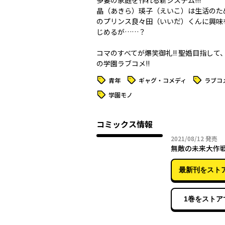
多妻の家庭を作れる新システム!!!
晶（あきら）瑛子（えいこ）は生活のた
のプリンス良々田（いいだ）くんに興味
じめるが……？
コマのすべてが爆笑御礼!! 聖婚目指して
の学園ラブコメ!!
タグ
タグ
タグ
青年
ギャグ・コメディ
ラブコ
タグ
学園モノ
コミックス情報
2021年
2021/08/12
発売
無敵の未来大作戦
最新刊をスト
1巻をストア