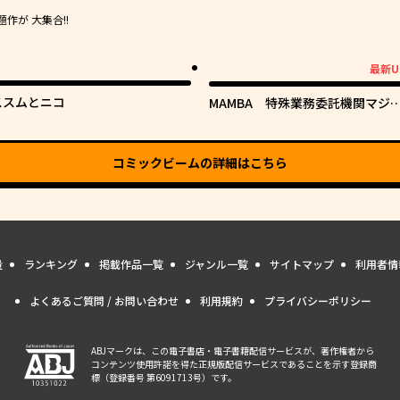
が 大集合!!
最新U
最新UP!
ススムとニコ
MAMBA 特殊業務委託機関マジ
ルステップ第19分室
コミックビーム
の詳細はこちら
量
ランキング
掲載作品一覧
ジャンル一覧
サイトマップ
利用者情
よくあるご質問 / お問い合わせ
利用規約
プライバシーポリシー
ABJマークは、この電子書店・電子書籍配信サービスが、著作権者から
コンテンツ使用許諾を得た正規版配信サービスであることを示す登録商
標（登録番号 第6091713号）です。