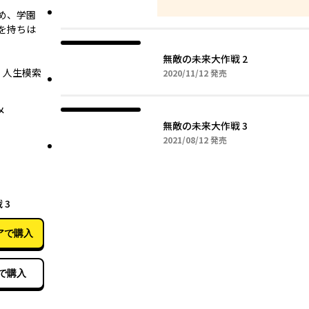
め、学園
を持ちは
無敵の未来大作戦 2
、人生模索
2020年11月12日
2020/11/12
発売
メ
無敵の未来大作戦 3
2021年08月12日
2021/08/12
発売
08月12日
 3
アで購入
で購入