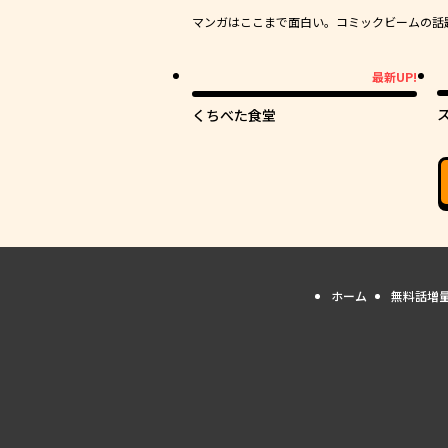
マンガはここまで面白い。コミックビームの話題作
最新UP!
最新UP!
くちべた食堂
ホーム
無料話増