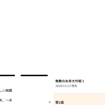
無敵の未来大作戦 1
2020年11月12日
2020/11/12
発売
新しい結婚
夫、一夫
第1話