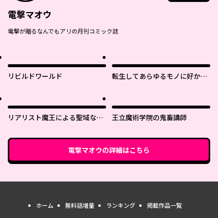
電撃マオウ
電撃が贈るなんでもアリの月刊コミック誌
リビルドワールド
転生してあらゆるモノに好かれ
ながら異世界で好きな事をして
生きて行く
リアリスト魔王による聖域なき
王立魔術学院の鬼畜講師
異世界改革
電撃マオウ
の詳細はこちら
ホーム
無料話増量
ランキング
掲載作品一覧