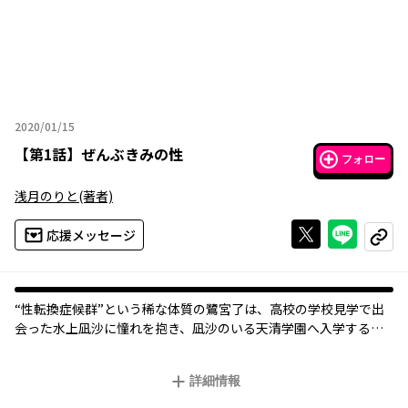
2020/01/15
2020年01月15日
【
第1話
】
ぜんぶきみの性
フォロー
浅月のりと
(著者)
Xで投稿する
ライン
応援メッセージ
コピー
“性転換症候群”という稀な体質の鷺宮了は、高校の学校見学で出
会った水上凪沙に憧れを抱き、凪沙のいる天清学園へ入学するこ
とになるが――？
男女入り乱れる（物理）クロッシングラブコメディ！
詳細情報