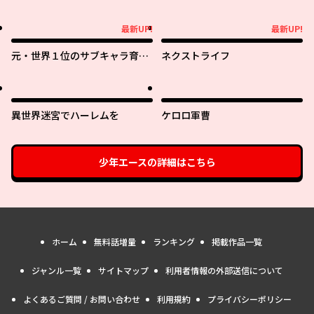
最新UP!
最新UP!
最新UP!
最新UP!
元・世界１位のサブキャラ育成
ネクストライフ
日記 ～廃プレイヤー、異世界を
攻略中！～
異世界迷宮でハーレムを
ケロロ軍曹
少年エース
の詳細はこちら
ホーム
無料話増量
ランキング
掲載作品一覧
ジャンル一覧
サイトマップ
利用者情報の外部送信について
よくあるご質問 / お問い合わせ
利用規約
プライバシーポリシー