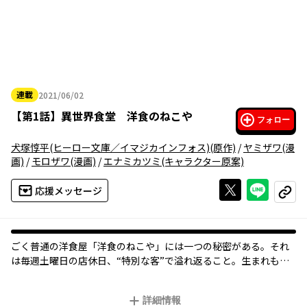
連載
2021/06/02
2021年06月02日
【
第1話
】
異世界食堂 洋食のねこや
フォロー
犬塚惇平(ヒーロー文庫／イマジカインフォス)
(原作)
/
ヤミザワ
(漫
画)
/
モロザワ
(漫画)
/
エナミカツミ
(キャラクター原案)
Xで投稿する
ライン
応援メッセージ
コピー
ごく普通の洋食屋「洋食のねこや」には一つの秘密がある。それ
は毎週土曜日の店休日、“特別な客”で溢れ返ること。生まれも育
ちも種族すらもばらばらの客たちが求めるのは至って普通の洋食
料理。しかし“彼ら”にとっては見たことも聞いたこともない料
詳細情報
理。そんな不思議で特別な料理を出すお店を“ある世界”の人たち