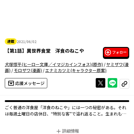
連載
2021/06/02
2021年06月02日
【
第1話
】
異世界食堂 洋食のねこや
フォロー
犬塚惇平(ヒーロー文庫／イマジカインフォス)
(原作)
/
ヤミザワ
(漫
画)
/
モロザワ
(漫画)
/
エナミカツミ
(キャラクター原案)
Xで投稿する
ライン
応援メッセージ
コピー
ごく普通の洋食屋「洋食のねこや」には一つの秘密がある。それ
は毎週土曜日の店休日、“特別な客”で溢れ返ること。生まれも育
ちも種族すらもばらばらの客たちが求めるのは至って普通の洋食
料理。しかし“彼ら”にとっては見たことも聞いたこともない料
詳細情報
理。そんな不思議で特別な料理を出すお店を“ある世界”の人たち