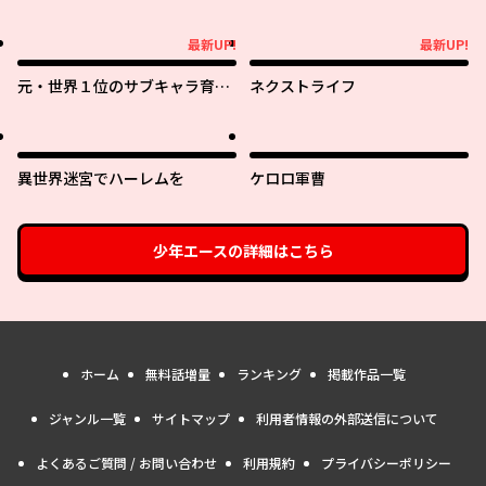
最新UP!
最新UP!
最新UP!
最新UP!
元・世界１位のサブキャラ育成
ネクストライフ
日記 ～廃プレイヤー、異世界を
攻略中！～
異世界迷宮でハーレムを
ケロロ軍曹
少年エース
の詳細はこちら
ホーム
無料話増量
ランキング
掲載作品一覧
ジャンル一覧
サイトマップ
利用者情報の外部送信について
よくあるご質問 / お問い合わせ
利用規約
プライバシーポリシー