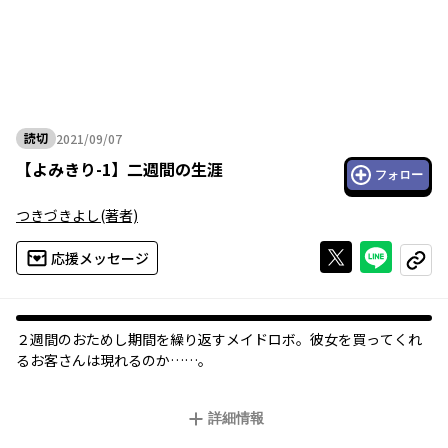
読切
2021/09/07
2021年09月07日
【
よみきり-1
】
二週間の生涯
フォロー
つきづきよし
(著者)
Xで投稿する
ライン
応援メッセージ
コピー
２週間のおためし期間を繰り返すメイドロボ。彼女を買ってくれ
るお客さんは現れるのか……。
詳細情報