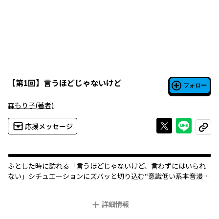
【
第1回
】
言うほどじゃないけど
フォロー
森もり子
(著者)
Xで投稿する
ライン
応援メッセージ
コピー
ふとした時に訪れる「言うほどじゃないけど、言わずにはいられ
ない」シチュエーションにズバッと切り込む“意識低い系本音漫
画”。建前だらけの社会の常識や理不尽にイライラが溜まったら、
これで息抜きどうですか？
詳細情報