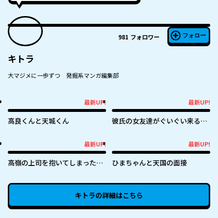
フォロー
981
フォロワー
キトラ
大マジメに一歩ずつ 発掘系マンガ編集部
最新UP!
最新UP!
最新UP!
最新UP!
高良くんと天城くん
彼氏の女友達がぐいぐい来る
（私に）
最新UP!
最新UP!
最新UP!
最新UP!
高嶺の上司を抱いてしまった部
ひまちゃんと天国の面接
下の話
キトラ
の詳細はこちら