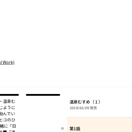
al Work)
・温泉む
温泉むすめ（１）
じように
2019年03月09日
2019/03/09
発売
励んでい
ヒコのひ
一緒に「日
第1話