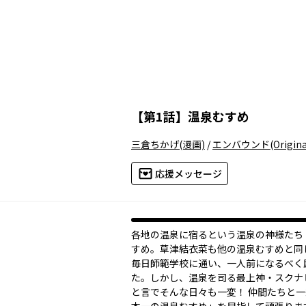
【
第1話
】
温泉むすめ
三倉ちかげ
(漫画)
/
エンバウンド
(Origin
応援メッセージ
各地の温泉に宿るという温泉の神様たち
すめ。草津結衣菜も他の温泉むすめと同
毎日師範学校に通い、一人前になるべく
た。しかし、温泉を司る最上神・スクナ
と言でそんな日々も一変！ 仲間たちと