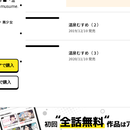
す■「温
musume.
グ
美少女
温泉むすめ（２）
2019年12月10日
2019/12/10
発売
11月10日
）
温泉むすめ（３）
2020年11月10日
2020/11/10
発売
アで購入
で購入