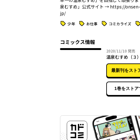
本一の温泉むすめ」を目指して頑張りま
泉むすめ」公式サイト → https://onsen-
jp/
タグ
タグ
タグ
タ
少年
お仕事
コミカライズ
コミックス情報
2020年
2020/11/10
発売
温泉むすめ（３
最新刊をスト
1巻をストア