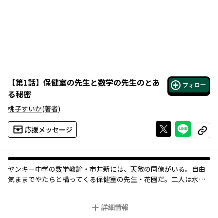
【
第1話
】
保健室の先生と数学の先生のとあ
フォロー
る秘密
桃子すいか
(著者)
Xで投稿する
ライン
応援メッセージ
コピー
ヤンキー中学の数学教諭・市井新には、天敵の同僚がいる。自由
気ままでやたらと構ってくる保健室の先生・花園だ。二人は水と
油の関係。会えば口論となり、それもまた校内の名物だった。そ
んなある日、嵐の中、生徒のケンカの仲裁に入った新と花園は、
詳細情報
とんでもない事態に陥って…!?