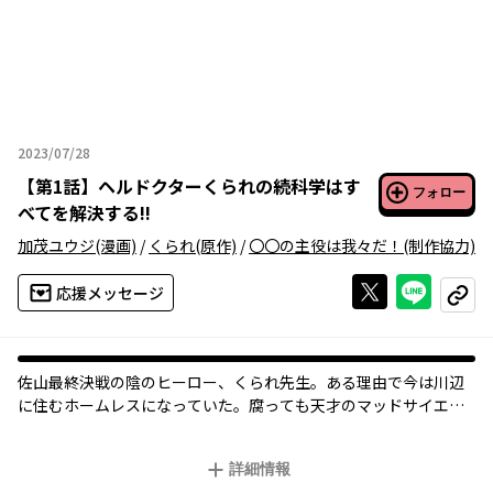
2023/07/28
2023年07月28日
【
第1話
】
ヘルドクターくられの続科学はす
フォロー
べてを解決する!!
加茂ユウジ
(漫画)
/
くられ
(原作)
/
〇〇の主役は我々だ！
(制作協力)
Xで投稿する
ライン
応援メッセージ
コピー
佐山最終決戦の陰のヒーロー、くられ先生。ある理由で今は川辺
に住むホームレスになっていた。腐っても天才のマッドサイエン
詳細情報