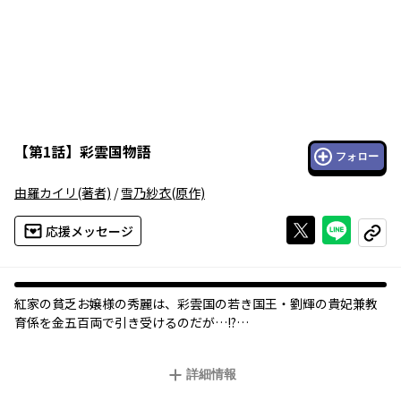
【
第1話
】
彩雲国物語
フォロー
由羅カイリ
(著者)
/
雪乃紗衣
(原作)
Xで投稿する
ライン
応援メッセージ
コピー
紅家の貧乏お嬢様の秀麗は、彩雲国の若き国王・劉輝の貴妃兼教
育係を金五百両で引き受けるのだが…!?
「彩雲国」は名家・紅家に育つ紅秀麗は、お嬢様なのに家計は火
の車で、日々の賃仕事に大奮闘!! そんな秀麗に金五百両で“若き
詳細情報
ダメ王様”の教育係の仕事がまい込んだ。すぐさまオイシイ話に飛
びつく秀麗だったが、期間中は貴妃として後宮に入れと言われ