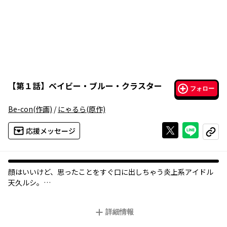
【
第１話
】
ベイビー・ブルー・クラスター
フォロー
Be-con
(作画)
/
にゃるら
(原作)
Xで投稿する
ライン
応援メッセージ
コピー
顔はいいけど、思ったことをすぐ口に出しちゃう炎上系アイドル
天久ルシ。
持前の炎上体質で、アイドル事務所を追い出され、途方に暮れる
中たどり着いた先は、最底辺のダメ人間たちが身を寄せ合う、モ
詳細情報
ラトリアムハウスだった！
炎上系美少女アイドルと世界の片隅に生きる最底辺共が織りな