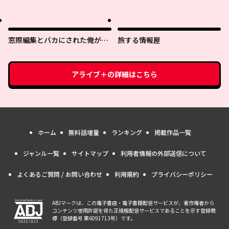
ーライフ？ 〜引退したはずが成
り行きで美少女ギャルの師匠に
なったらなぜかめちゃくちゃ懐
かれた〜
窓際編集とバカにされた俺が、
旅する情報屋
双子ＪＫと同居することになっ
た
アライブ＋
の詳細はこちら
ホーム
無料話増量
ランキング
掲載作品一覧
ジャンル一覧
サイトマップ
利用者情報の外部送信について
よくあるご質問 / お問い合わせ
利用規約
プライバシーポリシー
ABJマークは、この電子書店・電子書籍配信サービスが、著作権者から
コンテンツ使用許諾を得た正規版配信サービスであることを示す登録商
標（登録番号 第6091713号）です。