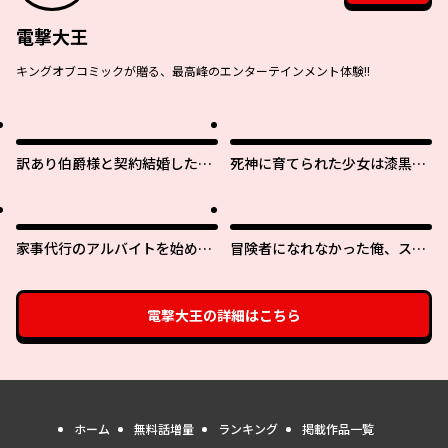
電撃大王
キングオブコミックが贈る、最高峰のエンターテインメント体験!!
訳あり伯爵様と契約結婚した
死神に育てられた少女は漆黒の
ら、義娘（六歳）の契約母にな
剣を胸に抱く
ってしまいました。
家事代行のアルバイトを始めた
冒険者になれなかった俺、スキ
ら学園一の美少女の家族に気に
ル「おっぱい矯正」で悩めるあ
入られちゃいました。
の子を人助け!?
電撃大王
の詳細はこちら
ホーム
無料話増量
ランキング
掲載作品一覧