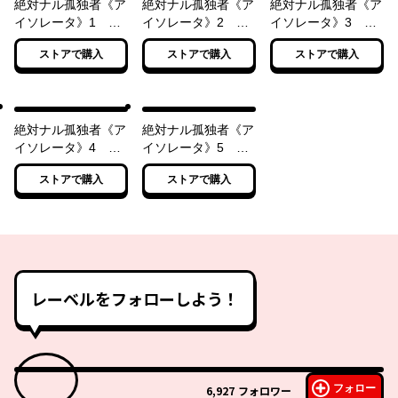
絶対ナル孤独者《ア
絶対ナル孤独者《ア
絶対ナル孤独者《ア
イソレータ》1 ―
イソレータ》2 ―
イソレータ》3 ―
咀嚼者 The Biter―
発火者 The
凝結者 The
ストアで購入
ストアで購入
ストアで購入
Igniter―
Trancer―
絶対ナル孤独者《ア
絶対ナル孤独者《ア
イソレータ》4 ―
イソレータ》5 ―
刺撃者 The
液化者 The
ストアで購入
ストアで購入
Stinger―
Liquidizer―
レーベルをフォローしよう！
フォロー
6,927
フォロワー