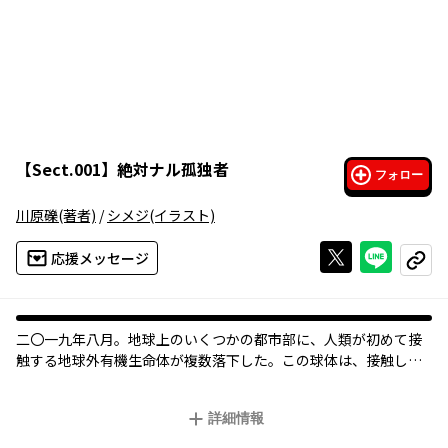
【
Sect.001
】
絶対ナル孤独者
フォロー
川原礫
(著者)
/
シメジ
(イラスト)
Xで投稿する
ライン
応援メッセージ
コピー
二〇一九年八月。地球上のいくつかの都市部に、人類が初めて接
触する地球外有機生命体が複数落下した。この球体は、接触した
人間たちに現代科学では解明できない《力》を与えた。十七歳の
少年・空木ミノルもその中の一人。彼の能力は──絶対ナル孤
詳細情報
独。ＳＡＯの川原礫渾身のＷＥＢ小説。新時代異能力バトルが幕
を開く！