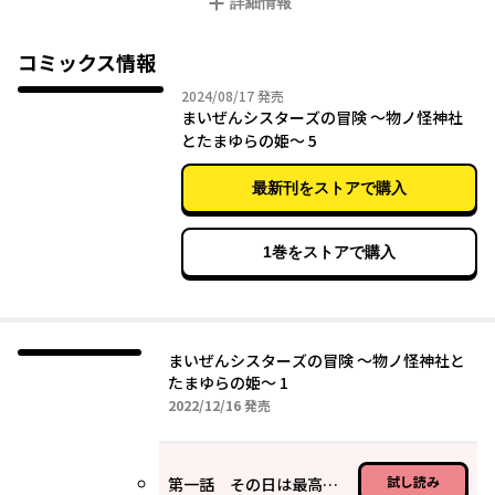
詳細情報
はじまる！
コミックス情報
2024年08月17日
2024/08/17
発売
まいぜんシスターズの冒険 ～物ノ怪神社
とたまゆらの姫～ 5
最新刊をストアで購入
1巻をストアで購入
まいぜんシスターズの冒険 ～物ノ怪神社と
たまゆらの姫～ 1
2022年12月16日
2022/12/16
発売
試し読み
第一話 その日は最高で最悪な（前編）