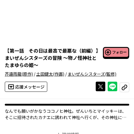
【
第一話 その日は最高で最悪な（前編）
】
フォロー
まいぜんシスターズの冒険 ～物ノ怪神社と
たまゆらの姫～
芥邉雨龍
(原作)
/
土田健太
(作画)
/
まいぜんシスターズ
(監修)
Xで投稿する
ライン
応援メッセージ
コピー
なんでも願いがかなうココノヒ神社。ぜんいちとマイッキーは、
そこに招待されたカナエに誘われて神社へ行くが、その神社には
恐ろしい秘密が隠されていた！
「まいぜんシスターズ」のぜんいちとマイッキーの新たな冒険が