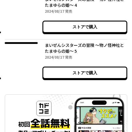
たまゆらの姫～ 4
2024年08月17日
2024/08/17
発売
ストアで購入
まいぜんシスターズの冒険 ～物ノ怪神社と
たまゆらの姫～ 5
2024年08月17日
2024/08/17
発売
ストアで購入