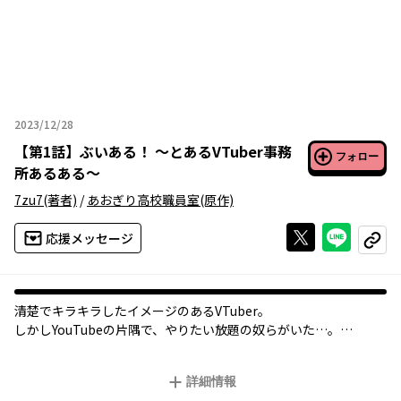
2023/12/28
2023年12月28日
【
第1話
】
ぶいある！ ～とあるVTuber事務
フォロー
所あるある～
7zu7
(著者)
/
あおぎり高校職員室
(原作)
Xで投稿する
ライン
応援メッセージ
コピー
清楚でキラキラしたイメージのあるVTuber。
しかしYouTubeの片隅で、やりたい放題の奴らがいた…。
エロにお金に中の人、色んなあるあるをぶっちゃけ！
詳細情報