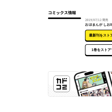
コミックス情報
2019年
2019/07/12
発売
おほまんが しお
最新刊をスト
1巻をストア