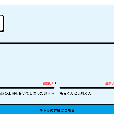
最新UP!
最新U
新UP!
最新UP!
高嶺の上司を抱いてしまった部下の
高良くんと天城くん
話
キトラ
の詳細はこちら