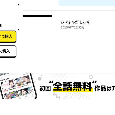
07月12日
おほまんが しお味
味
2019年07月12日
2019/07/12
発売
アで購入
で購入