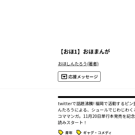
【
おほ1
】
おほまんが
おほしんたろう
(著者)
応援メッセージ
twitterで話題沸騰! 福岡で活動するピ
んたろうによる、シュールでじわじわく
コママンガ。11月20日単行本発売を記
読みスタート！
タグ
タグ
青年
ギャグ・コメディ