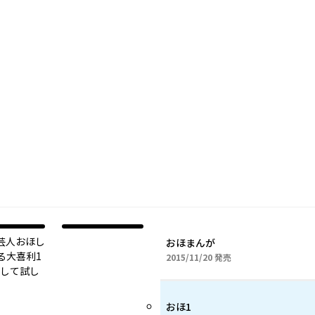
ン芸人おほし
おほまんが
る大喜利1
2015年11月20日
2015/11/20
発売
念して試し
おほ1