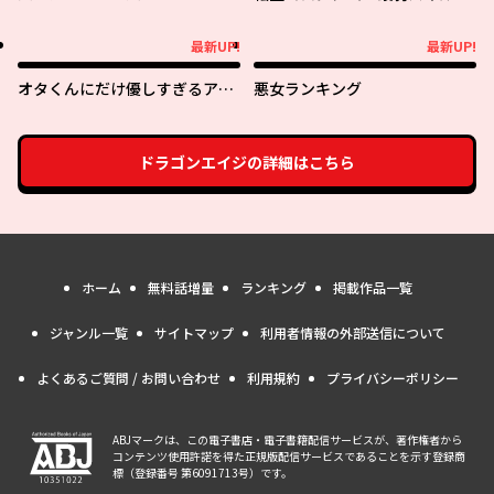
最強の女たちを攻略して奴隷ハ
ーレム作ります～
最新UP!
最新UP!
最新UP!
最新UP!
オタくんにだけ優しすぎるアヤ
悪女ランキング
メさん
ドラゴンエイジ
の詳細はこちら
ホーム
無料話増量
ランキング
掲載作品一覧
ジャンル一覧
サイトマップ
利用者情報の外部送信について
よくあるご質問 / お問い合わせ
利用規約
プライバシーポリシー
ABJマークは、この電子書店・電子書籍配信サービスが、著作権者から
コンテンツ使用許諾を得た正規版配信サービスであることを示す登録商
標（登録番号 第6091713号）です。