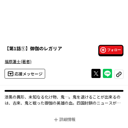
【
第1話①
】
御伽のレガリア
フォロー
福原蓮士
(著者)
Xで投稿する
ライン
応援メッセージ
コピー
漆黒の異形、未知なる化け物、鬼…。鬼を退けることが出来るの
は、古来、鬼と戦った御伽の英雄の血。四国封鎖のニュースが流
れ、黍都継人の通う高校の校庭に突如、謎の黒い球が現れる…。
異変に気づいた継人は幼馴染の亜十媛アルマと宇良勇吾がいる教
詳細情報
室へ向かう。しかし、そこに待っていたのは、黒い異形の化け
物。日常はあっけなく壊された…。命を賭した戦い――始まる。月刊