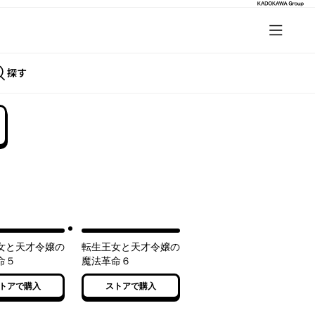
探す
女と天才令嬢の
転生王女と天才令嬢の
命５
魔法革命６
トアで購入
ストアで購入