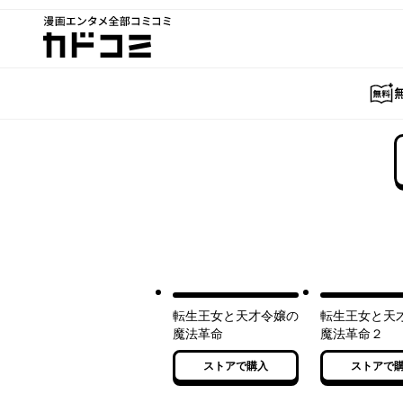
漫画エンタメ全部コミコミ
カドコミ
転生王女と天才令嬢の
転生王女と天
魔法革命
魔法革命２
ストアで購入
ストアで