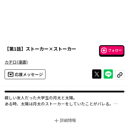
【
第1話
】
ストーカー×ストーカー
フォロー
カヂロ
(漫画)
Xで投稿する
ライン
応援メッセージ
コピー
親しい友人だった大学生の月太と太陽。
ある時、太陽は月太のストーカーをしていたことがバレる。
しかし、月太は月太で太陽のストーカーとして、太陽の乳歯を集
めたりしていた…
詳細情報
互いにストーカーし合う、両片思いサスペンス(?)ラブコメディ!