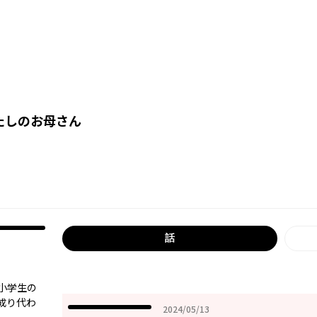
たしのお母さん
話
小学生の
成り代わ
2024年05月13日
2024/05/13