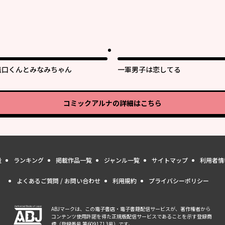
無口くんとみなみちゃん
一軍男子は恋してる
コミックアルナ
の詳細はこちら
量
ランキング
掲載作品一覧
ジャンル一覧
サイトマップ
利用者情
よくあるご質問 / お問い合わせ
利用規約
プライバシーポリシー
ABJマークは、この電子書店・電子書籍配信サービスが、著作権者から
コンテンツ使用許諾を得た正規版配信サービスであることを示す登録商
標（登録番号 第6091713号）です。