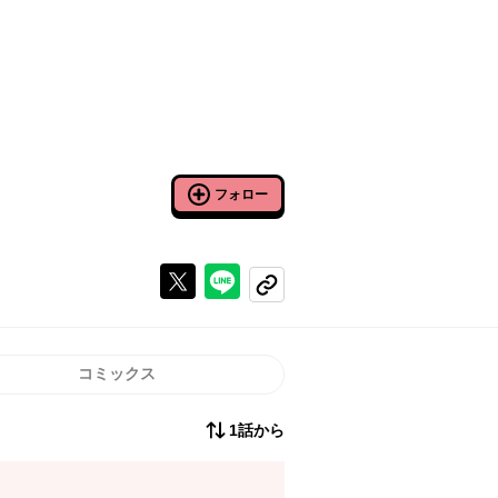
フォロー
Xで投稿する
ラインでシェアする
コピーする
コミックス
1話から