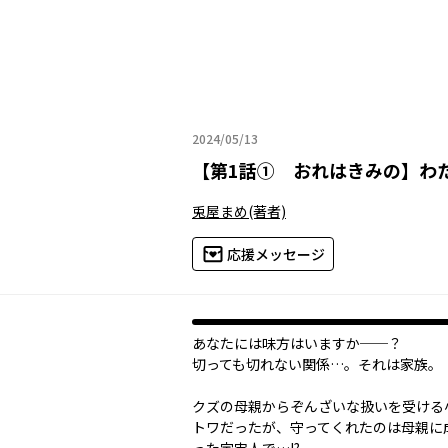
2024/05/13
2024年05月13日
【
第1話① おれはきみの
】
わ
兎屋まめ
(著者)
応援メッセージ
あなたには味方はいますか──？
切っても切れない関係…。それは家族。
クズの母親からぞんざいな扱いを受ける
トワだったが、守ってくれたのは母親に