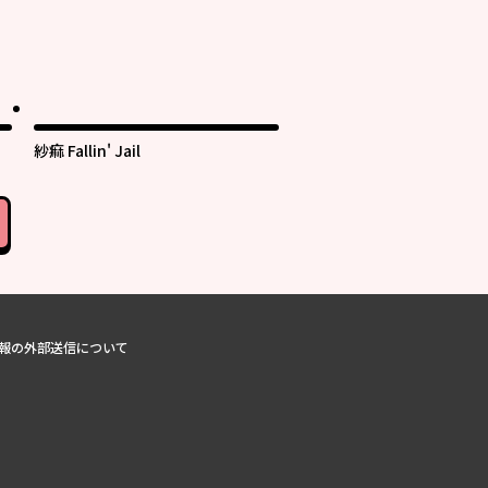
紗痲 Fallin' Jail
報の外部送信について