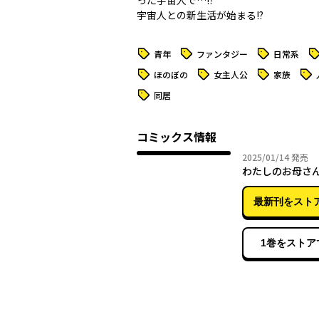
った宇宙人で…!?
宇宙人との新生活が始まる!?
タグ
タグ
タグ
タ
青年
ファンタジー
日常系
タグ
タグ
タグ
タグ
ほのぼの
女主人公
家族
タグ
同居
コミックス情報
2025年
2025/01/14
発売
最新刊をスト
1巻をストア