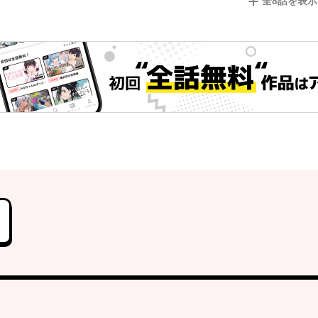
全
8
話を表示