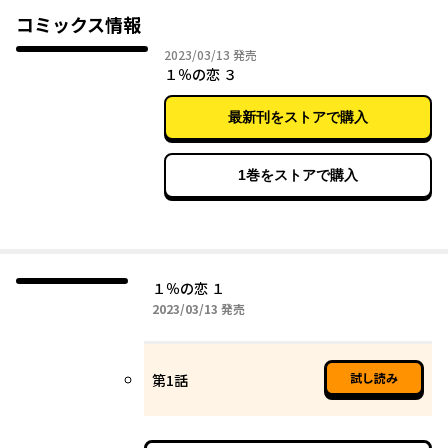
「童貞(どて)」とからかわれるほどに女性経験が乏しい土手は、不
コミックス情報
器用だが一途に葎花へのアプローチを続けていく。
2023年03月13日
2023/03/13
発売
しかし、彼女は恋愛をしないセクシュアリティを持ってい
１％の恋 ３
て‥‥‥。
最新刊をストアで購入
手探りで不器用な(ラブ・)ストーリー。
1巻をストアで購入
１％の恋 １
2023年03月13日
2023/03/13
発売
試し読み
第1話