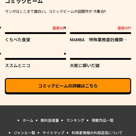
コミックビーム
マンガはここまで面白い。コミックビームの話題作が 大集合!!
最新UP!
最新UP!
最新UP!
最新UP!
くちべた食堂
MAMBA 特殊業務委託機関マ
ジカルステップ第19分室
ススムとニコ
大蛇に嫁いだ娘
コミックビーム
の詳細はこちら
ホーム
無料話増量
ランキング
掲載作品一覧
ジャンル一覧
サイトマップ
利用者情報の外部送信について