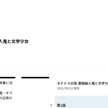
人鬼と文学少女
執筆に没
2021年09月22日
2021/09/22
発売
鬼・キラ
の日常が
第1話