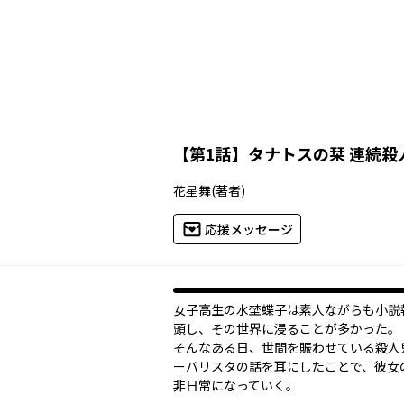
【
第1話
】
タナトスの栞 連続殺
花星舞
(著者)
応援メッセージ
女子高生の水埜蝶子は素人ながらも小説
頭し、その世界に浸ることが多かった。
そんなある日、世間を賑わせている殺人
ーバリスタの話を耳にしたことで、彼女
非日常になっていく。