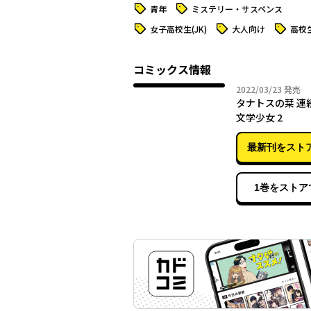
タグ
タグ
青年
ミステリー・サスペンス
タグ
タグ
タグ
女子高校生(JK)
大人向け
高校
コミックス情報
2022年
2022/03/23
発売
タナトスの栞 連
文学少女 2
最新刊をスト
1巻をストア