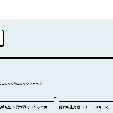
クコミック誌コミックフラッパー
無職転生 ～異世界行ったら本気だ
隠れ転生勇者 ～チートスキルと勇
す～
者ジョブを隠して第二の人生を楽