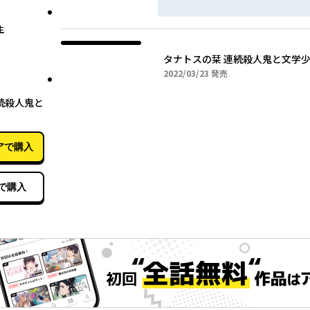
生
2022年03月23日
2022/03/23
発売
03月23日
続殺人鬼と
アで購入
で購入