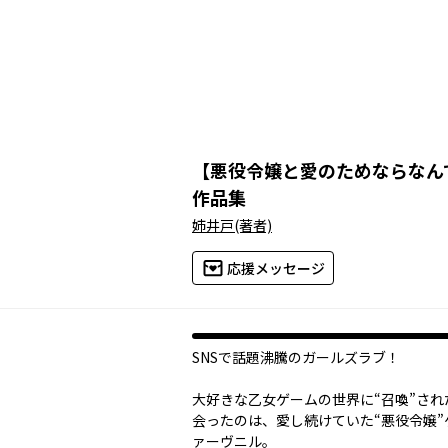
【
悪役令嬢と愛のためならなん
作品集
姉井戸
(著者)
応援メッセージ
SNSで話題沸騰のガールズラブ！
大好きな乙女ゲームの世界に“召喚”され
会ったのは、愛し続けていた“悪役令嬢”
ァーヴニル。