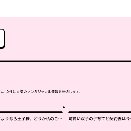
も。女性に人気のマンガジャンル情報を発信します。
さようなら王子様、どうか私のこと
可愛い双子の子育てと契約妻は今
は忘れてください
で終了予定です