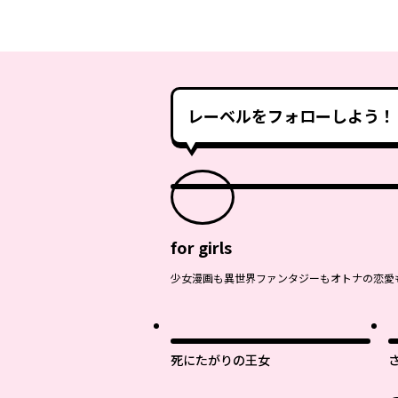
レーベルをフォローしよう！
for girls
少女漫画も異世界ファンタジーもオトナの恋愛
死にたがりの王女