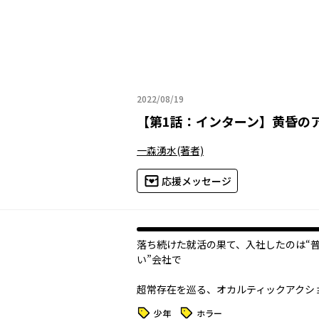
2022/08/19
2022年08月19日
【
第1話：インターン
】
黄昏の
一森湧水
(著者)
応援メッセージ
落ち続けた就活の果て、入社したのは“
い”会社で――
超常存在を巡る、オカルティックアクショ
タグ
タグ
少年
ホラー