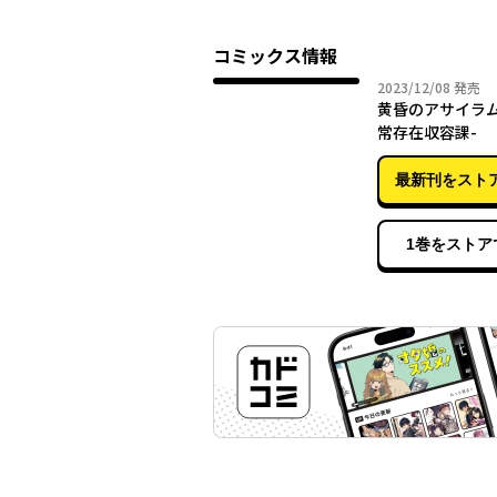
コミックス情報
2023年
2023/12/08
発売
黄昏のアサイラム
常存在収容課-
最新刊をスト
1巻をストア