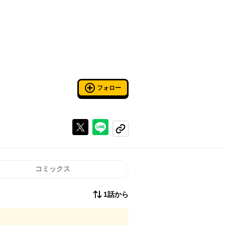
フォロー
Xで投稿する
ラインでシェアする
コピーする
コミックス
1話から