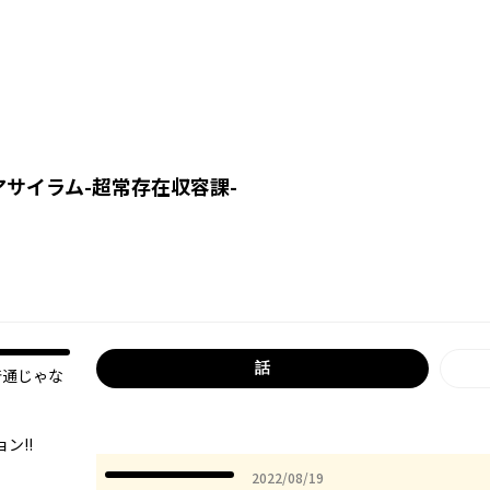
アサイラム-超常存在収容課-
話
普通じゃな
ン!!
2022年08月19日
2022/08/19