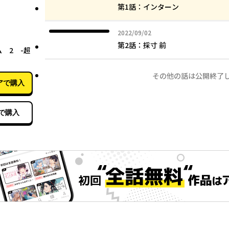
第1話：インターン
2022年09月02日
2022/09/02
12月08日
第2話：採寸 前
 2 -超
その他の話は公開終了
アで購入
で購入