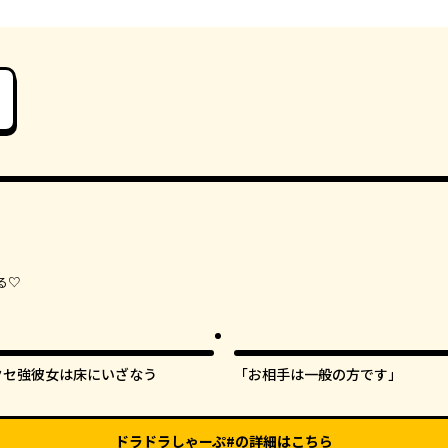
る♡
クセ強彼女は床にいざなう
「お相手は一般の方です」
ドラドラしゃーぷ#
の詳細はこちら