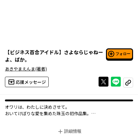
【
ビジネス百合アイドル
】
さよならじゃねー
フォロー
よ、ばか。
あきやまえんま
(著者)
Xで投稿する
ライン
応援メッセージ
コピー
オワリは、わたしに決めさせて。
おいてけぼりな愛を集めた珠玉の初作品集。
【ビジネス百合アイドル】
詳細情報
可愛い表情も。ステージでの立ち姿も。一生懸命さも。…なにも