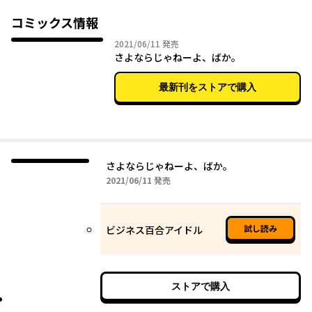
かも。
“アイドルの私”をつくったのは、あんたじゃんか……。
コミックス情報
2021年06月11日
2021/06/11
発売
人気急上昇中のアイドルグループ『TOKYOあらもーど』
さよならじゃねーよ、ばか。
そのメンバーであるゆえとりあ。
ふたりは、百合っぷるとして有名である――。
最新刊をストアで購入
【オタクのことが気になるギャル】
わたしは、別にアンタなんかに興味ない。
アンタが勝手にわたしのこと、漫画に描いてたんでしょ！
隣の席の山崎は、いつも何かを描いている。
さよならじゃねーよ、ばか。
ガリガリ音がうるさくて、本当に迷惑。
2021年06月11日
2021/06/11
発売
試し読み
ビジネス百合アイドル
ストアで購入