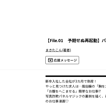
【
File.01 予期せぬ再起動
】
パ
まきたこん
(著者)
応援メッセージ
新卒入社した会社が3カ月で倒産！
やっと見つけた求人は…風俗嬢の「胸を
「お腹をへこませる」簡単なお仕事!?
写真詐欺パネルマジックの裏側を描く、
のお仕事漫画♡