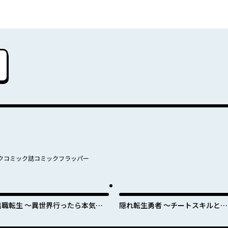
クコミック誌コミックフラッパー
無職転生 ～異世界行ったら本気だ
隠れ転生勇者 ～チートスキルと勇
す～
者ジョブを隠して第二の人生を楽
んでやる！～