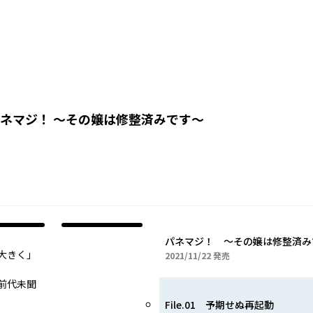
ネマジ！ ～その嬢は修整済みです～
パネマジ！ ～その嬢は修整済み
大きく」
2021年11月22日
2021/11/22
発売
前代未聞
File.01 予期せぬ再起動