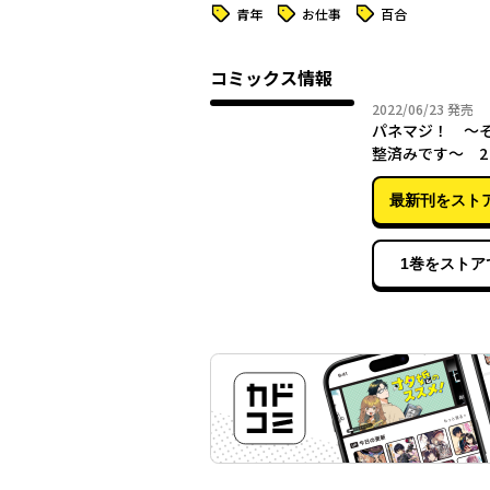
タグ
タグ
タグ
青年
お仕事
百合
コミックス情報
2022年
2022/06/23
発売
パネマジ！ ～
整済みです～ 2
最新刊をスト
1巻をストア