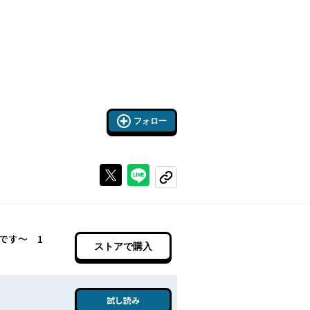
フォロー
Xで投稿する
ラインでシェアする
コピーする
です～ 1
ストアで購入
試し読み