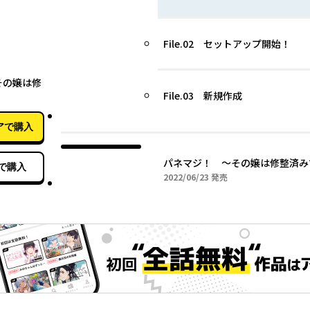
File.02 セットアップ開始！
06月23日
その嬢は修
File.03 新規作成
アで購入
パネマジ！ ～その嬢は修整済み
で購入
2022年06月23日
2022/06/23
発売