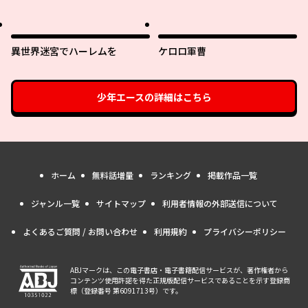
日記 ～廃プレイヤー、異世界を
攻略中！～
異世界迷宮でハーレムを
ケロロ軍曹
少年エース
の詳細はこちら
ホーム
無料話増量
ランキング
掲載作品一覧
ジャンル一覧
サイトマップ
利用者情報の外部送信について
よくあるご質問 / お問い合わせ
利用規約
プライバシーポリシー
ABJマークは、この電子書店・電子書籍配信サービスが、著作権者から
コンテンツ使用許諾を得た正規版配信サービスであることを示す登録商
標（登録番号 第6091713号）です。