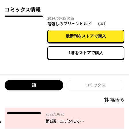
しかし十三年後、竜殺しと呼ばれるシギベルト率いる帝国の軍隊
からの武力制圧を受け、平穏な生活は崩れ去ることとなった。
コミックス情報
第28回電撃小説大賞《銀賞》受賞の本格ファンタジーを、「MELT
2024年09月25日
2024/09/25
発売
Y BLOODシリーズ」の桐嶋たけるが完全コミカライズ！！
竜殺しのブリュンヒルド （４）
最新刊をストアで購入
1巻をストアで購入
話
コミックス
1話から
2022年10月26日
2022/10/26
第1話：エデンにて…