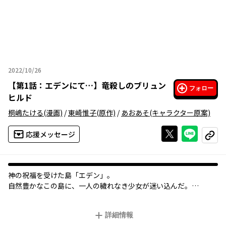
2022/10/26
2022年10月26日
【
第1話：エデンにて…
】
竜殺しのブリュン
フォロー
ヒルド
桐嶋たける
(漫画)
/
東崎惟子
(原作)
/
あおあそ
(キャラクター原案)
Xで投稿する
ライン
応援メッセージ
コピー
神の祝福を受けた島「エデン」。
自然豊かなこの島に、一人の穢れなき少女が迷い込んだ。
少女は、島を守護する「竜」の血を浴びたことでエデンで暮らす
ことができるようになり、竜とともにこの地で生きていくと決意
詳細情報
をする。