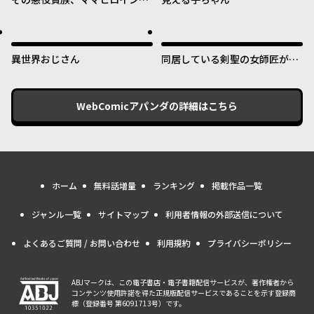
好きすぎる ～真摯な努力で最強
となり不遇な推しキャラ助けま
くる～
異世界おじさん
同居している剣聖の女師匠が可
愛すぎて毎日幸せです
WebComicアパンダ
の詳細はこちら
ホーム
無料話増量
ランキング
掲載作品一覧
ジャンル一覧
サイトマップ
利用者情報の外部送信について
よくあるご質問 / お問い合わせ
利用規約
プライバシーポリシー
ABJマークは、この電子書店・電子書籍配信サービスが、著作権者から
コンテンツ使用許諾を得た正規版配信サービスであることを示す登録商
標（登録番号 第6091713号）です。