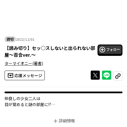
読切
2022/12/01
2022年12月01日
【
読み切り
】
セッ○スしないと出られない部
フォロー
屋～百合ver.～
ターマイオニー
(著者)
Xで投稿する
ライン
応援メッセージ
コピー
仲良しの少女二人は
目が覚めると謎の部屋に!?
えっ、ここはセッ〇スをしないと
詳細情報
出られない部屋だって…!?