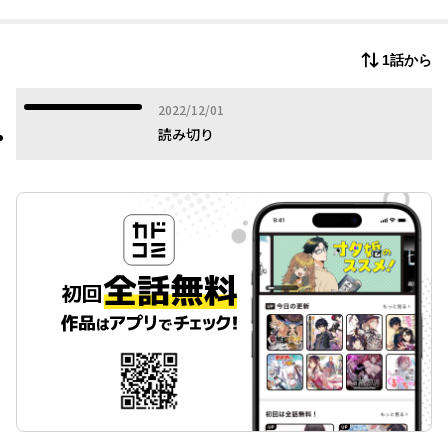
そ、そんなの
部屋から出るためには
1話から
するしかないよね…!?
二人の少女が愛を紡ぐ
2022年12月01日
2022/12/01
シチュエーションイチャラブ
読み切り
百合コメディ読切！！