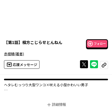
【
第1話
】
相方こじらせとんねん
フォロー
赤根晴
(著者)
Xで投稿する
ライン
応援メッセージ
コピー
ヘタレむっつり大型ワンコ×吠える小型かわいい男子
コンビ結成10年目の小豆沢と司。お互いを知り尽くしている、そ
う思っていたが……。
詳細情報
「司が好っきゃ」