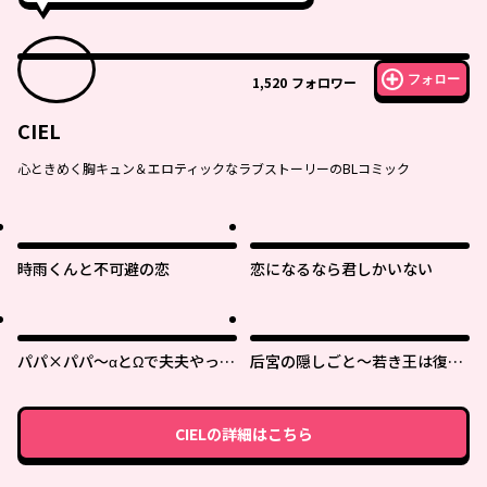
フォロー
1,520
フォロワー
CIEL
心ときめく胸キュン＆エロティックなラブストーリーのBLコミック
時雨くんと不可避の恋
恋になるなら君しかいない
パパ×パパ～αとΩで夫夫やって
后宮の隠しごと～若き王は復讐
ます～
の褥で愛を知る～
CIEL
の詳細はこちら