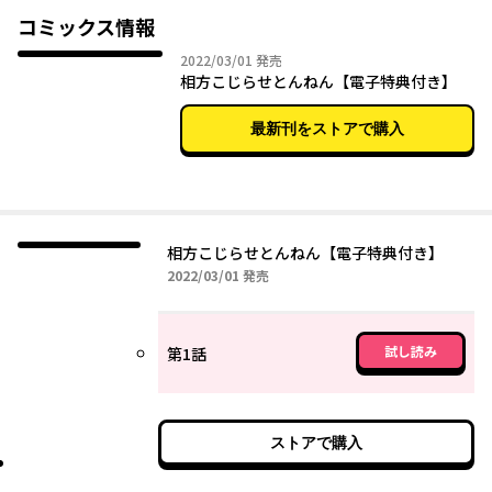
コミックス情報
小豆沢が爆弾を落としたせいで、司は混乱！！！でも大きな体で
2022年03月01日
2022/03/01
発売
必死に懐いてくる小豆沢をむげにもできない。なぜなら、芸の道
相方こじらせとんねん【電子特典付き】
に小豆沢を引きずり込んだのは自分だから。司は小豆沢の「好
き」を受け入れつつも、そのことが頭を離れなくて――…。
最新刊をストアで購入
相方こじらせとんねん【電子特典付き】
2022年03月01日
2022/03/01
発売
試し読み
第1話
ストアで購入