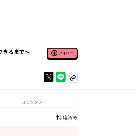
できるまで～
フォロー
Xで投稿する
ラインでシェアする
コピーする
コミックス
1話から