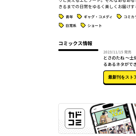
リと笑えるエピソード。そんなあるある
きるまでの日常をゆるく楽しくお届けす
タグ
タグ
タグ
青年
ギャグ・コメディ
コミカ
タグ
タグ
日常系
ショート
コミックス情報
2023年
2023/11/15
発売
とさのたね ～土
るあるネタがで
最新刊をスト