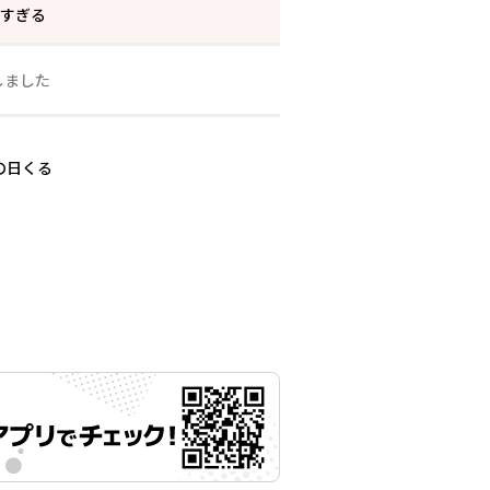
べすぎる
しました
その日くる