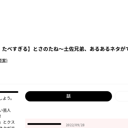
 たべすぎる
】
とさのたね～土佐兄弟、あるあるネタが
原案)
話
しよう。
い芸人
‼
」とクス
2022年09月28日
2022/09/28