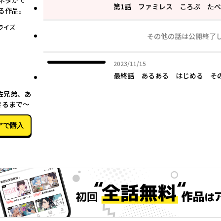
ネタがで
第1話 ファミレス ころぶ た
る作品。
ライズ
その他の話は公開終了
2023年11月15日
2023/11/15
最終話 あるある はじめる 
11月15日
佐兄弟、あ
きるまで～
アで購入