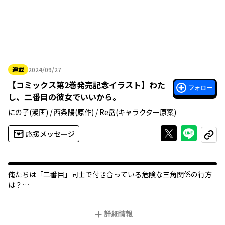
連載
2024/09/27
2024年09月27日
【
コミックス第2巻発売記念イラスト
】
わた
フォロー
し、二番目の彼女でいいから。
にの子
(漫画)
/
西条陽
(原作)
/
Re岳
(キャラクター原案)
Xで投稿する
ライン
応援メッセージ
コピー
俺たちは「二番目」同士で付き合っている――危険な三角関係の行方
は？
「私も桐島くんのこと、二番目に好き」
詳細情報