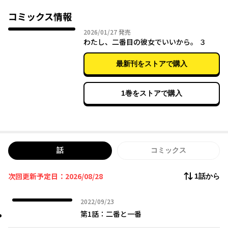
俺と早坂さんは互いに一番好きな人がいるのに、二番目同士で
付き合っている。
コミックス情報
それでも、確かに俺と早坂さんは恋人だ。一緒に帰って、こっ
2026年01月27日
2026/01/27
発売
そり逢って、人には言えないことをする。
わたし、二番目の彼女でいいから。 ３
だけど二番目はやっぱり二番目だから、もし一番好きな人と両
想いになれたときは、この関係は解消する。そんな約束をしてい
最新刊をストアで購入
た。
そのはずだったのに――
1巻をストアで購入
「ごめんね。私、バカだから、どんどん好きになっちゃうんだ」
お互いに一番好きな人に近づけたのに、それでも俺たちはどん
どん深みにはまって、歯止めがきかなくて、どうしても、お互い
を手放せなくなって……。
話
コミックス
もう取り返しがつかない、１００％危険で、不純で、不健全
次回更新予定日：2026/08/28
1話から
2022年09月23日
2022/09/23
第1話：二番と一番