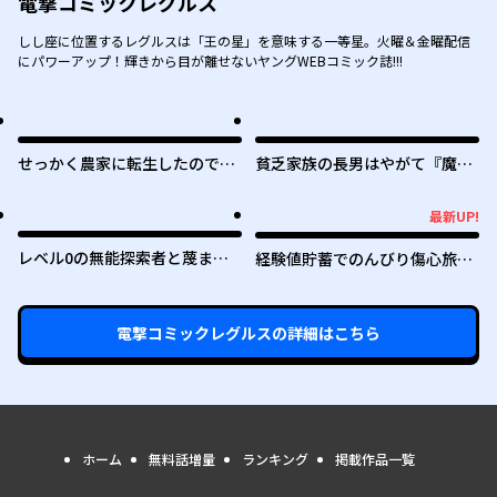
電撃コミックレグルス
しし座に位置するレグルスは「王の星」を意味する一等星。火曜＆金曜配信
にパワーアップ！輝きから目が離せないヤングWEBコミック誌!!!
せっかく農家に転生したので勇
貧乏家族の長男はやがて『魔
者は目指しません
王』に成り上がる
最新UP!
最新UP!
レベル0の無能探索者と蔑まれ
経験値貯蓄でのんびり傷心旅行
ても実は世界最強です ～探索ラ
～勇者と恋人に追放された戦士
ンキング1位は謎の人～
の無自覚ざまぁ～
電撃コミックレグルス
の詳細はこちら
ホーム
無料話増量
ランキング
掲載作品一覧