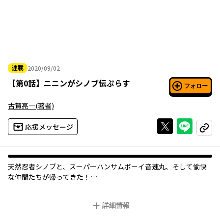
連載
2020/09/02
2020年09月02日
【
第0話
】
ニニンがシノブ伝ぷらす
フォロー
古賀亮一
(著者)
Xで投稿する
ライン
応援メッセージ
コピー
天然忍者シノブと、スーパーハンサムボーイ音速丸、そして愉快
な仲間たちが帰ってきた！
伝説的ギャグマンガ「ニニンがシノブ伝」の正当続編が20年の時
を経て令和の世にまさかの復活！
詳細情報
めくるめく古賀亮一ワールド、とくとお楽しみあれ！