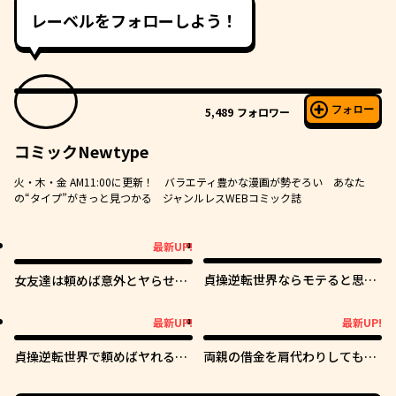
レーベルをフォローしよう！
フォロー
5,489
フォロワー
コミックNewtype
火・木・金 AM11:00に更新！ バラエティ豊かな漫画が勢ぞろい あなた
の“タイプ”がきっと見つかる ジャンルレスWEBコミック誌
最新UP!
最新UP!
貞操逆転世界ならモテると思っ
女友達は頼めば意外とヤらせて
ていたら
くれる
最新UP!
最新UP!
最新UP!
最新UP!
貞操逆転世界で頼めばヤれると
両親の借金を肩代わりしてもら
噂の俺
う条件は日本一可愛い女子高生
と一緒に暮らすことでした。