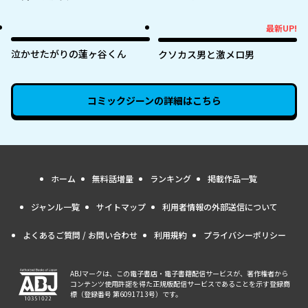
家』 ～うっかり魔法使いになっ
た私の店に筆頭文官様がくつろ
最新UP!
最新UP!
ぎに来ます～
泣かせたがりの蓮ヶ谷くん
クソカス男と激メロ男
コミックジーン
の詳細はこちら
ホーム
無料話増量
ランキング
掲載作品一覧
ジャンル一覧
サイトマップ
利用者情報の外部送信について
よくあるご質問 / お問い合わせ
利用規約
プライバシーポリシー
ABJマークは、この電子書店・電子書籍配信サービスが、著作権者から
コンテンツ使用許諾を得た正規版配信サービスであることを示す登録商
標（登録番号 第6091713号）です。