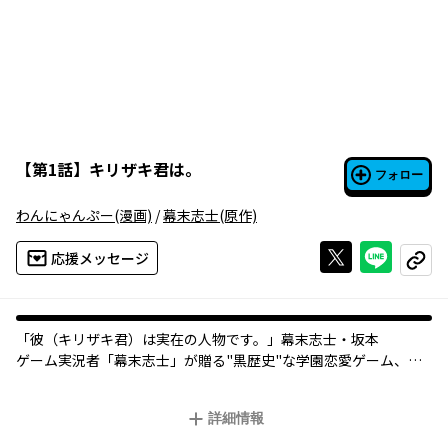
【
第1話
】
キリザキ君は。
フォロー
わんにゃんぷー
(漫画)
/
幕末志士
(原作)
Xで投稿する
ライン
応援メッセージ
コピー
「彼（キリザキ君）は実在の人物です。」幕末志士・坂本
ゲーム実況者「幕末志士」が贈る"黒歴史"な学園恋愛ゲーム、満
を持してコミカライズ!!
詳細情報