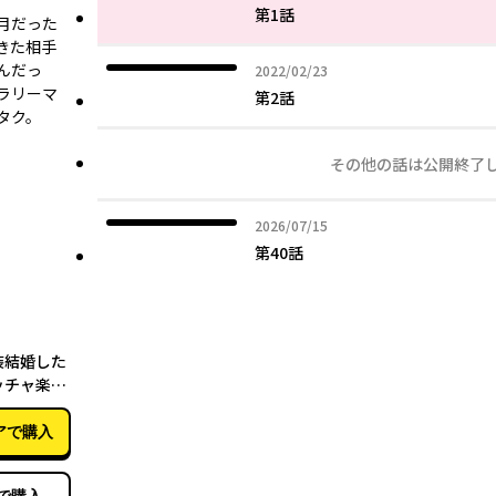
第1話
月だった
きた相手
んだっ
2022年02月23日
2022/02/23
ラリーマ
第2話
タク。
その他の話は公開終了
2026年07月15日
2026/07/15
第40話
02月27日
装結婚した
ッチャ楽し
４）
アで購入