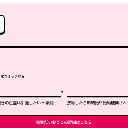
日常コミック誌★
嘆きの亡霊は引退したい ～最弱ハ
接吻したら即結婚!? 婚約破棄され
ンターによる最強パーティ育成術～
薬師令嬢が助けたのは隣国の皇帝
した
電撃だいおうじ
の詳細はこちら