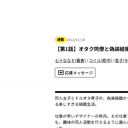
連載
2022/01/26
2022年01月26日
【
第1話
】
オタク同僚と偽装結
七十ななそ
(著者)
/
コイル
(原作)
/
雪子
(
応援メッセージ
同人女子とドルオタ男子の、偽装結婚か
る楽しすぎる結婚生活。
仕事が早いデザイナーの咲月。その仕事
も、趣味の同人活動を行えるように選ん