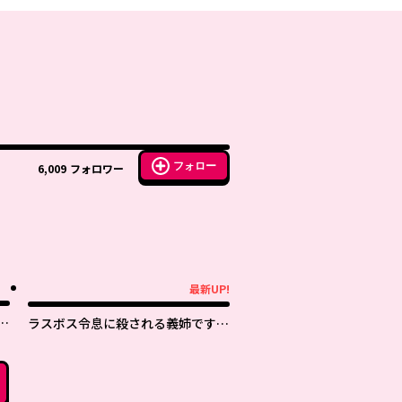
フォロー
6,009
フォロワー
最新UP!
最新UP!
た
ラスボス令息に殺される義姉です
で
が、彼を好きになってしまいまし
た。