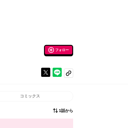
フォロー
Xで投稿する
ラインでシェアする
コピーする
コミックス
1話から