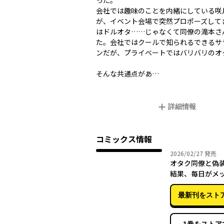
った。
会社では趣味のことを内緒にしている咲
が、イベント会場で突然プロポーズして
はドルオタ……じゃなくて同僚の滝本さ
た。会社ではクールで知られるできるサ
ンだが、プライベートではバリバリのオ
そんな共通点があ…
詳細情報
コミックス情報
2026年
2026/02/27
発売
オタク同僚と偽
結果、毎日がメ
いんだけど！（
最新刊をスト