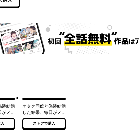
で購入
偽装結婚
オタク同僚と偽装結婚
日がメッ
した結果、毎日がメッ
けど!
チャ楽しいんだけど!
購入
ストアで購入
３