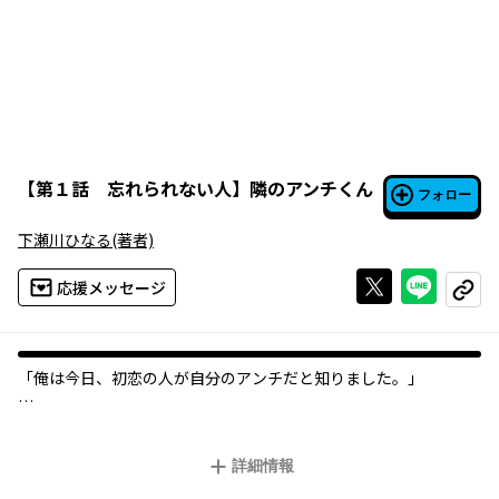
【
第１話 忘れられない人
】
隣のアンチくん
フォロー
下瀬川ひなる
(著者)
Xで投稿する
ライン
応援メッセージ
コピー
「俺は今日、初恋の人が自分のアンチだと知りました。」
人気アイドルグループ・CROWLEYのエース・御堂清志郎（みどう
きよしろう）は、幼いころからの片想い人・興梠（こうろぎ）も
詳細情報
ぐらを探すため、美しさを磨き続けていた。
そんな中、清志郎の住む部屋の隣に引っ越してきたのはなんと大