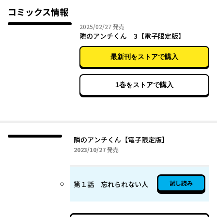
学生になったもぐらだった!!
コミックス情報
喜んだのも束の間、もぐらはCROWLEYのセンター・アサヒの大フ
2025年02月27日
2025/02/27
発売
ァンで、清志郎の過激アンチだとわかって…!?
隣のアンチくん 3【電子限定版】
最新刊をストアで購入
1巻をストアで購入
隣のアンチくん【電子限定版】
2023年10月27日
2023/10/27
発売
試し読み
第１話 忘れられない人