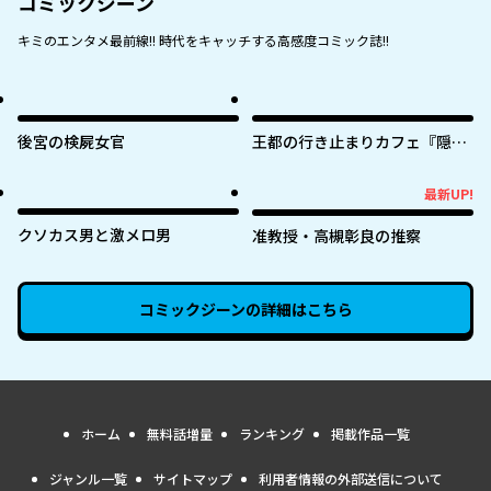
コミックジーン
キミのエンタメ最前線!! 時代をキャッチする高感度コミック誌!!
後宮の検屍女官
王都の行き止まりカフェ『隠れ
家』 ～うっかり魔法使いになっ
た私の店に筆頭文官様がくつろ
最新UP!
最新UP!
ぎに来ます～
クソカス男と激メロ男
准教授・高槻彰良の推察
コミックジーン
の詳細はこちら
ホーム
無料話増量
ランキング
掲載作品一覧
ジャンル一覧
サイトマップ
利用者情報の外部送信について