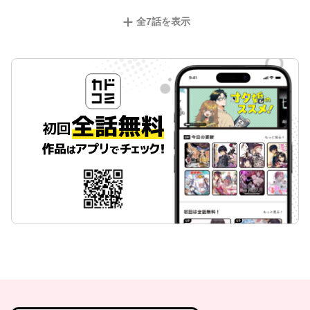
全
7
話を表示