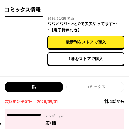
それはただ一人の番・遥が溢れるほどの愛情をそそいでくれるか
ら――…。
コミックス情報
2026年02月28日
2026/02/28
発売
夫夫の暮らしを丁寧に描くオメガバース・ファミリーBL！
パパ×パパ～αとΩで夫夫やってます～
3【電子特典付き】
最新刊をストアで購入
1巻をストアで購入
話
コミックス
次回更新予定日：2026/09/01
1話から
2024年11月28日
2024/11/28
第1話