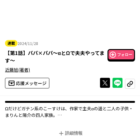
連載
2024/11/28
2024年11月28日
【
第1話
】
パパ×パパ～αとΩで夫夫やってま
フォロー
す～
近藤旭
(著者)
Xで投稿する
ライン
応援メッセージ
コピー
Ωだけどガテン系のこーすけは、作家で主夫αの遥と二人の子供・
まりんと陽介の四人家族。
Ωであること、家事育児と仕事…。
大変なことも理不尽なこともあるけれど、日々の暮らしは楽しさ
詳細情報
に満ちている。