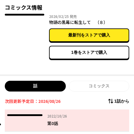
彼こそ世界を絶望の底に突き落とし、陰で暗躍する謎の強者だっ
コミックス情報
た。
2026年02月25日
2026/02/25
発売
平和に生きたいと願う蓮は、ひっそりと辺境で暮らすことにす
物語の黒幕に転生して （８）
る。
だが、ゲームで自分が命を奪うはずの聖女に出会い懐かれ、思い
最新刊をストアで購入
もよらぬ数奇な運命へと導かれていくことに――。
1巻をストアで購入
話
コミックス
次回更新予定日：2026/08/26
1話から
2022年10月26日
2022/10/26
第0話