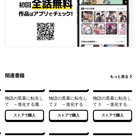
関連書籍
もっと見る
物語の黒幕に転生し
物語の黒幕に転生し
物語の黒幕に転生し
て ～進化する魔剣
て２ ～進化する魔
て３ ～進化する魔
とゲーム知識ですべ
剣とゲーム知識です
剣とゲーム知識です
ストアで購入
ストアで購入
ストアで購入
てをねじ伏せる～
べてをねじ伏せる～
べてをねじ伏せる～
【電子特別版】
【電子特別版】