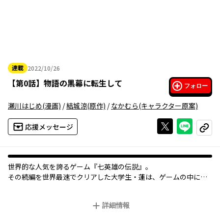
連載
2022/10/26
2022年10月26日
【
第0話
】
物語の黒幕に転生して
フォロー
瀬川はじめ
(漫画)
/
結城涼
(原作)
/
なかむら
(キャラクター原案)
Xで投稿する
ライン
応援メッセージ
コピー
世界的な人気を誇るゲーム『七英雄の伝説』。
その続編を世界最速でクリアした大学生・蓮は、ゲームの中に赤
ん坊として転生してしまう。
『七英雄の伝説』の主人公に転生？
詳細情報
そう思った彼は、母の口から自分の名前を聞いて耳を疑う。
それは、物語の途中で主人公たちを裏切る同級生の名前で、