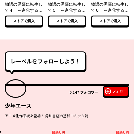
物語の黒幕に転生し
物語の黒幕に転生し
物語の黒幕に転生し
て４ ～進化する魔
て５ ～進化する魔
て６ ～進化する魔
剣とゲーム知識です
剣とゲーム知識です
剣とゲーム知識です
ストアで購入
ストアで購入
ストアで購入
べてをねじ伏せる～
べてをねじ伏せる～
べてをねじ伏せる～
【電子特別版】
【電子特別版】
【電子特別版】
レーベルをフォローしよう！
フォロー
6,147
フォロワー
少年エース
アニメ化作品続々登場！ 角川書店の基幹コミック誌
最新UP!
最新UP!
最新UP!
最新UP!